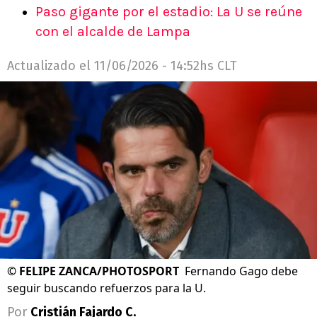
Paso gigante por el estadio: La U se reúne
con el alcalde de Lampa
Actualizado el
11/06/2026 - 14:52hs CLT
©
FELIPE ZANCA/PHOTOSPORT
Fernando Gago debe
seguir buscando refuerzos para la U.
Por
Cristián Fajardo C.