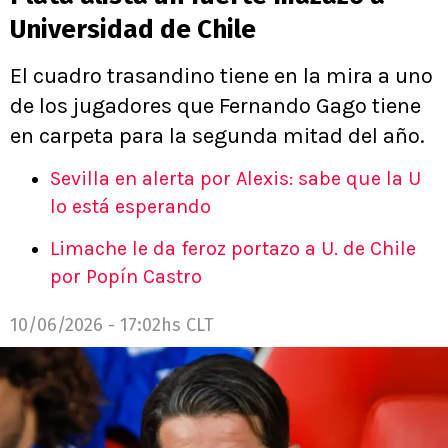
Universidad de Chile
El cuadro trasandino tiene en la mira a uno
de los jugadores que Fernando Gago tiene
en carpeta para la segunda mitad del año.
Sevilla en alerta por Alexis: sabe que la U
lo está esperando
Limache le da feroz portazo a U. de Chile
por Popín Castro
10/06/2026 - 17:02hs CLT