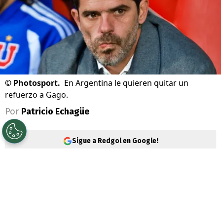
©
Photosport.
En Argentina le quieren quitar un
refuerzo a Gago.
Por
Patricio Echagüe
Sigue a Redgol en Google!
Universidad de Chile
busca tener un
mercado de fichajes
a la altura para
tomarse varias revanchas en la segunda