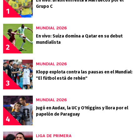
En vivo: Brasil enfrenta a Marruecos por el
Grupo C
1
MUNDIAL 2026
En vivo: Suiza domina a Qatar en su debut
mundialista
2
MUNDIAL 2026
Klopp explota contra las pausas en el Mundial:
"El fútbol está de rehén"
3
MUNDIAL 2026
Jugó en Audax, la UC y O'Higgins y llora por el
papelón de Paraguay
4
LIGA DE PRIMERA