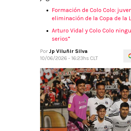
APUESTAS
Formación de Colo Colo: juven
Noticias
eliminación de la Copa de la 
Guías
Arturo Vidal y Colo Colo nin
Códigos
serios”
Pronósticos
Apuesta del día
Por
Jp Viluñir Silva
Apuestas Mundial 2026
10/06/2026 - 16:23hs CLT