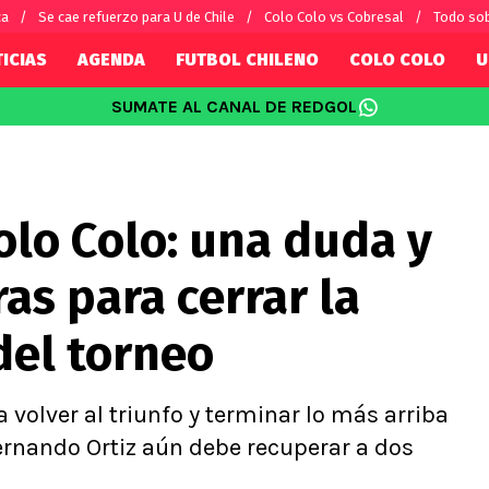
ca
Se cae refuerzo para U de Chile
Colo Colo vs Cobresal
Todo sob
ICIAS
AGENDA
FUTBOL CHILENO
COLO COLO
U
SUMATE AL CANAL DE REDGOL
SUDAMÉRICA
EUROPA
Internacional
Copa Libertadores
Champions L
sorio
Copa Sudamericana
Europa Leag
olo Colo: una duda y
Sánchez
Fútbol Argentino
Conference 
Palacios
Fútbol Brasileño
Ligue 1
as para cerrar la
s por el mundo
Premier Leag
Serie A
del torneo
La Liga
Bundesliga
 volver al triunfo y terminar lo más arriba
Fernando Ortiz aún debe recuperar a dos