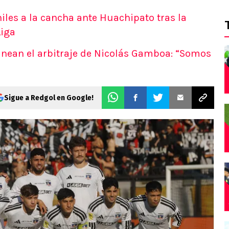
iles a la cancha ante Huachipato tras la
Liga
gunean el arbitraje de Nicolás Gamboa: “Somos
Sigue a Redgol en Google!