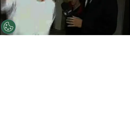
©
Captura YouTube.
Ítalo Traverso perdió el control
con un equipo de Caiga Quien Caiga.
Por
Jorge Rubio
Sigue a Redgol en Google!
Nelson Acosta
le dejó claro de inmediato
al equipo de Caiga Quien Caiga que no era
bienvenido en el hotel donde concentraba
Cobreloa e
Ítalo Traverso
se tomó