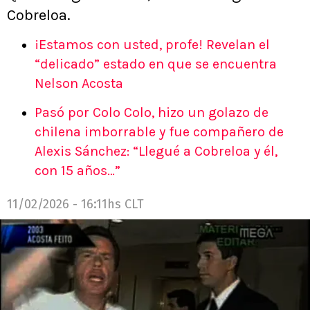
Cobreloa.
¡Estamos con usted, profe! Revelan el
“delicado” estado en que se encuentra
Nelson Acosta
Pasó por Colo Colo, hizo un golazo de
chilena imborrable y fue compañero de
Alexis Sánchez: “Llegué a Cobreloa y él,
con 15 años…”
11/02/2026 - 16:11hs CLT