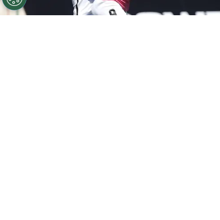
©
Javier Salvo/Photosport.
Maxi Salas pegó el salto al
fútbol argentino desde Palestino. De los árabes pasó a
Racing Club.
Por
Jorge Rubio
Sigue a Redgol en Google!
Maximiliano Salas
provocó con sus
actuaciones en Racing Club que
River
Plate
hiciera un gran desembolso por su
pase para ficharlo: la Banda Sangre invirtió
nueve millones de dólares
para activar la
cláusula de salida y quedarse con el ariete