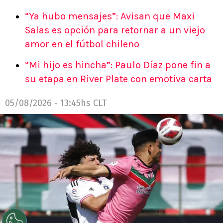
“Ya hubo mensajes”: Avisan que Maxi
Salas es opción para retornar a un viejo
amor en el fútbol chileno
“Mi hijo es hincha”: Paulo Díaz pone fin a
su etapa en River Plate con emotiva carta
05/08/2026 - 13:45hs CLT