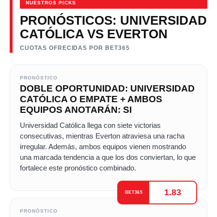
NUESTROS PICKS
PRONÓSTICOS: UNIVERSIDAD
CATÓLICA VS EVERTON
CUOTAS OFRECIDAS POR BET365
PRONÓSTICO
DOBLE OPORTUNIDAD: UNIVERSIDAD
CATÓLICA O EMPATE + AMBOS
EQUIPOS ANOTARÁN: SI
Universidad Católica llega con siete victorias
consecutivas, mientras Everton atraviesa una racha
irregular. Además, ambos equipos vienen mostrando
una marcada tendencia a que los dos conviertan, lo que
fortalece este pronóstico combinado.
1.83
BET365
PRONÓSTICO