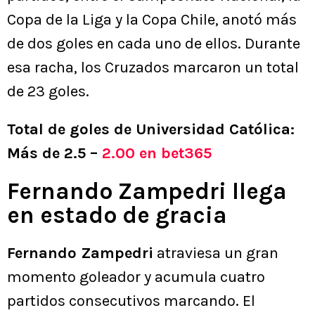
Copa de la Liga y la Copa Chile, anotó más
de dos goles en cada uno de ellos. Durante
esa racha, los Cruzados marcaron un total
de 23 goles.
Total de goles de Universidad Católica:
Más de 2.5 –
2.00 en bet365
Fernando Zampedri llega
en estado de gracia
Fernando Zampedri
atraviesa un gran
momento goleador y acumula cuatro
partidos consecutivos marcando. El