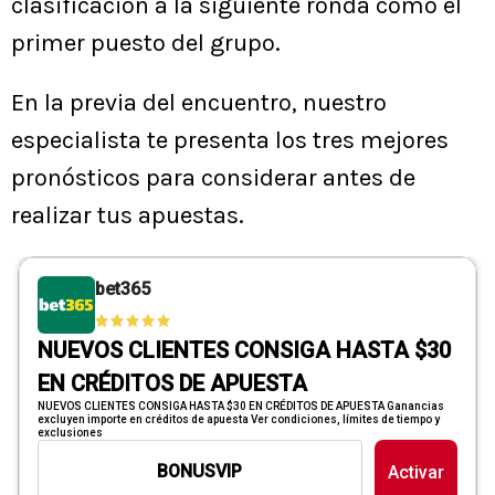
clasificación a la siguiente ronda como el
primer puesto del grupo.
En la previa del encuentro, nuestro
especialista te presenta los tres mejores
pronósticos para considerar antes de
realizar tus apuestas.