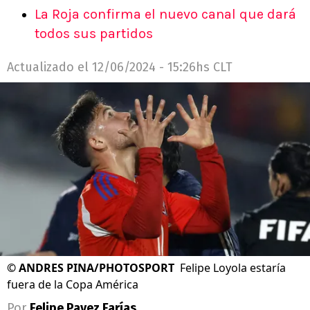
La Roja confirma el nuevo canal que dará
todos sus partidos
Actualizado el
12/06/2024 - 15:26hs CLT
©
ANDRES PINA/PHOTOSPORT
Felipe Loyola estaría
fuera de la Copa América
Por
Felipe Pavez Farías