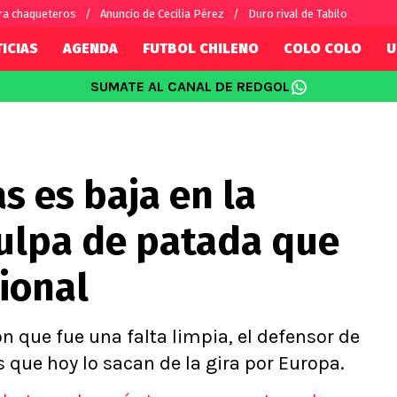
ra chaqueteros
Anuncio de Cecilia Pérez
Duro rival de Tabilo
ICIAS
AGENDA
FUTBOL CHILENO
COLO COLO
U
SUMATE AL CANAL DE REDGOL
SUDAMÉRICA
EUROPA
Internacional
Copa Libertadores
Champions L
sorio
Copa Sudamericana
Europa Leag
s es baja en la
Sánchez
Fútbol Argentino
Conference 
Palacios
Fútbol Brasileño
Ligue 1
culpa de patada que
s por el mundo
Premier Leag
Serie A
ional
La Liga
Bundesliga
 que fue una falta limpia, el defensor de
que hoy lo sacan de la gira por Europa.