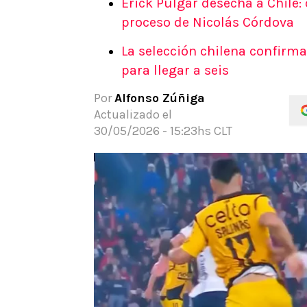
Erick Pulgar desecha a Chile:
APUESTAS
proceso de Nicolás Córdova
Noticias
La selección chilena confirma
Guías
para llegar a seis
Códigos
Pronósticos
Por
Alfonso Zúñiga
Apuesta del día
Actualizado el
Apuestas Mundial 2026
30/05/2026 - 15:23hs CLT