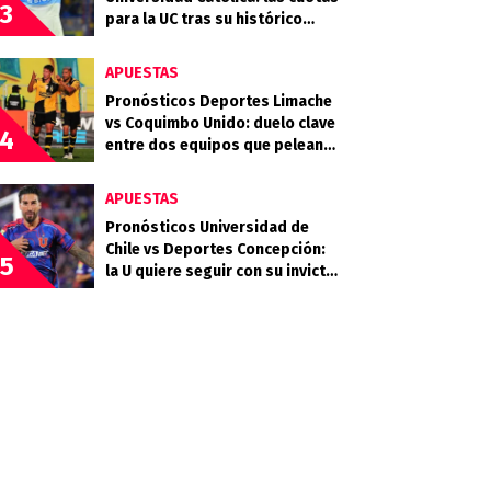
3
para la UC tras su histórico
triunfo en La Bombonera
APUESTAS
Pronósticos Deportes Limache
vs Coquimbo Unido: duelo clave
4
entre dos equipos que pelean
arriba
APUESTAS
Pronósticos Universidad de
Chile vs Deportes Concepción:
5
la U quiere seguir con su invicto
en casa