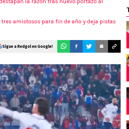
 destapan la razón tras nuevo portazo al
 tres amistosos para fin de año y deja pistas
Sigue a Redgol en Google!