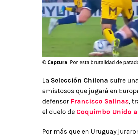
©
Captura
Por esta brutalidad de patada
La
Selección Chilena
sufre una
amistosos que jugará en Europa
defensor
Francisco Salinas
, t
el duelo de
Coquimbo Unido a
Por más que en Uruguay juraron