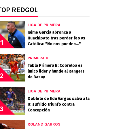
TOP REDGOL
LIGA DE PRIMERA
Jaime García abronca a
Huachipato tras perder feo vs
1
Católica: "No nos pueden..."
PRIMERA B
Tabla Primera B: Cobreloa es
único líder y hunde al Rangers
2
de Basay
LIGA DE PRIMERA
Doblete de Edu Vargas salva a la
U: sufrido triunfo contra
3
Concepción
ROLAND GARROS