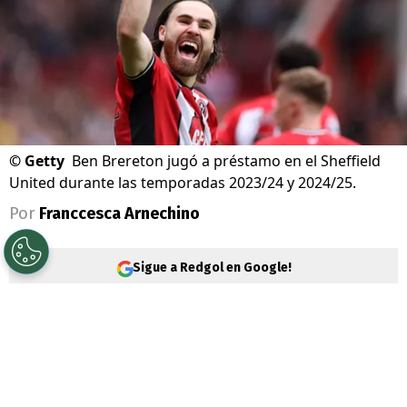
©
Getty
Ben Brereton jugó a préstamo en el Sheffield
United durante las temporadas 2023/24 y 2024/25.
Por
Franccesca Arnechino
Sigue a Redgol en Google!
El delantero chileno podría cambiar
nuevamente de equipo en Inglaterra. Desde
ese país
aseguran que un viejo conocido