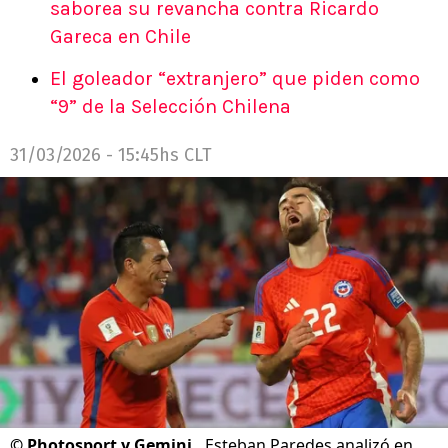
saborea su revancha contra Ricardo
Gareca en Chile
El goleador “extranjero” que piden como
“9” de la Selección Chilena
31/03/2026 - 15:45hs CLT
©
Photosport y Gemini.
Esteban Paredes analizó en