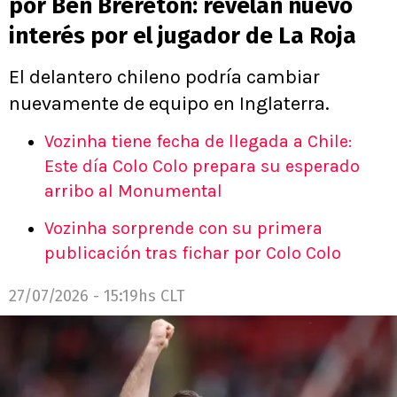
por Ben Brereton: revelan nuevo
interés por el jugador de La Roja
El delantero chileno podría cambiar
nuevamente de equipo en Inglaterra.
Vozinha tiene fecha de llegada a Chile:
Este día Colo Colo prepara su esperado
arribo al Monumental
Vozinha sorprende con su primera
publicación tras fichar por Colo Colo
27/07/2026 - 15:19hs CLT