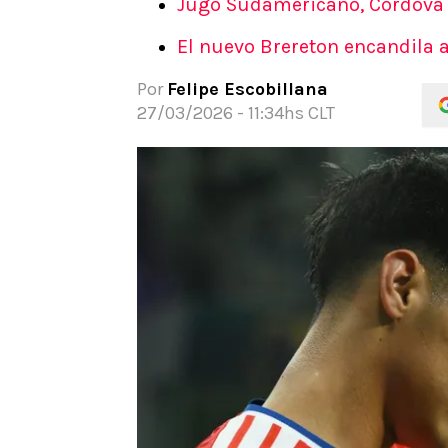
Jugó Sudamericano, Córdova l
APUESTAS
El nuevo Brereton encandila a 
Noticias
Guías
Por
Felipe Escobillana
Códigos
27/03/2026 - 11:34hs CLT
Pronósticos
Apuesta del día
Apuestas Mundial 2026