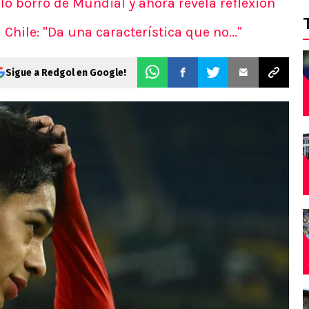
o borró de Mundial y ahora revela reflexión
Chile: "Da una característica que no..."
Sigue a Redgol en Google!