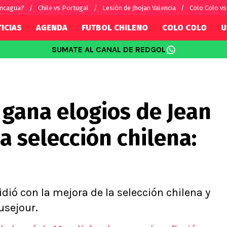
ancagua?
Chile vs Portugal
Lesión de Jhojan Valencia
Colo Colo v
ICIAS
AGENDA
FUTBOL CHILENO
COLO COLO
U
SUMATE AL CANAL DE REDGOL
SUDAMÉRICA
EUROPA
Internacional
Copa Libertadores
Champions L
sorio
Copa Sudamericana
Europa Leag
 gana elogios de Jean
Sánchez
Fútbol Argentino
Conference 
Palacios
Fútbol Brasileño
Ligue 1
a selección chilena:
s por el mundo
Premier Leag
Serie A
La Liga
Bundesliga
idió con la mejora de la selección chilena y
usejour.