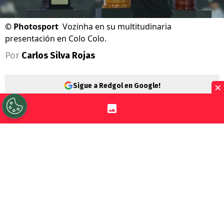
©
Photosport
Vozinha en su multitudinaria
presentación en Colo Colo.
Por
Carlos Silva Rojas
×
Sigue a Redgol en Google!
Una locura. Eso es lo que ha generado el
fichaje de
Vozinha
por
Colo Colo
, y este
miércoles quedó demostrado en el estadio
Monumental, que reunió cerca de 20 mil
hinchas para darle la bienvenida al arquero
caboverdiano.