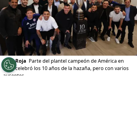
©
La Roja
Parte del plantel campeón de América en
2015 celebró los 10 años de la hazaña, pero con varios
ausentes.
Por
Jp Viluñir Silva
Sigue a Redgol en Google!
Este miércoles y a días de haberse