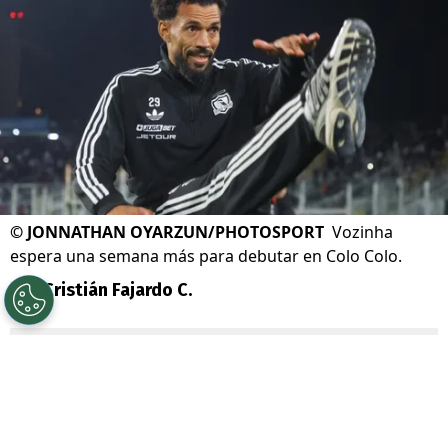
©
JONNATHAN OYARZUN/PHOTOSPORT
Vozinha
espera una semana más para debutar en Colo Colo.
Por
Cristián Fajardo C.
Sigue a Redgol en Google!
El fenómeno
Vozinha
ya es parte de
Colo