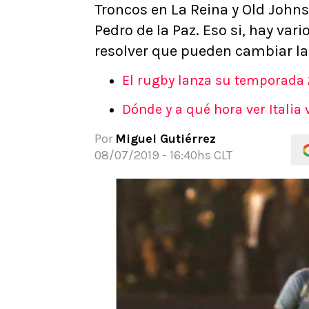
Troncos en La Reina y Old Johns
APUESTAS
Pedro de la Paz. Eso si, hay va
Noticias
resolver que pueden cambiar la 
Guías
Códigos
El rugby lanza su temporada 2
Pronósticos
Dónde y a qué hora ver Italia 
Apuesta del día
Por
Miguel Gutiérrez
08/07/2019 - 16:40hs CLT