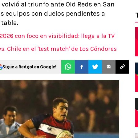
 volvió al triunfo ante Old Reds en San
rios equipos con duelos pendientes a
tabla.
026 con foco en visibilidad: llega a la TV
vs. Chile en el 'test match' de Los Cóndores
Sigue a Redgol en Google!