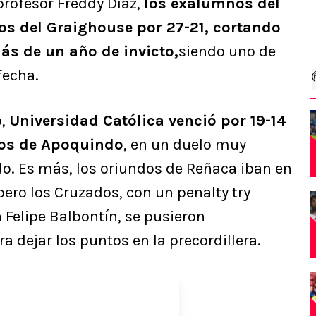
 profesor Freddy Díaz,
los exalumnos del
os del Graighouse por 27-21, cortando
ás de un año de invicto,
siendo uno de
fecha.
o,
Universidad Católica venció por 19-14
los de Apoquindo
, en un duelo muy
do. Es más, los oriundos de Reñaca iban en
pero los Cruzados, con un penalty try
 Felipe Balbontín, se pusieron
 dejar los puntos en la precordillera.