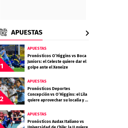
APUESTAS
APUESTAS
Pronósticos O’Higgins vs Boca
Juniors: el Celeste quiere dar el
1
golpe ante el Xeneize
APUESTAS
Pronósticos Deportes
Concepción vs O’Higgins: el Lila
2
quiere aprovechar su localía y el
desgaste celeste
APUESTAS
Pronósticos Audax Italiano vs
Universidad de Chile: la U quiere