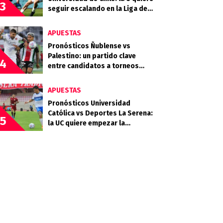
3
seguir escalando en la Liga de
Primera
APUESTAS
Pronósticos Ñublense vs
Palestino: un partido clave
4
entre candidatos a torneos
internacionales
APUESTAS
Pronósticos Universidad
Católica vs Deportes La Serena:
5
la UC quiere empezar la
segunda rueda con fuerza