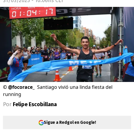
31/03/2025 - 10:06hs CLT
©
@focorace_
Santiago vivió una linda fiesta del
running
Por
Felipe Escobillana
Sigue a Redgol en Google!