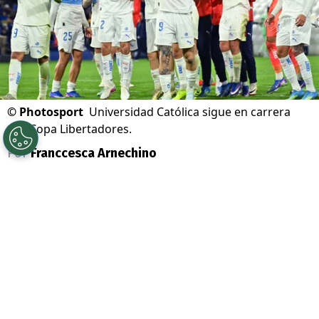
©
Photosport
Universidad Católica sigue en carrera
por Copa Libertadores.
Por
Franccesca Arnechino
Sigue a Redgol en Google!
Universidad Católica
tiene rival para los
octavos de final de la
Copa Libertadores
.
Los Cruzados enfrentarán a
Estudiantes