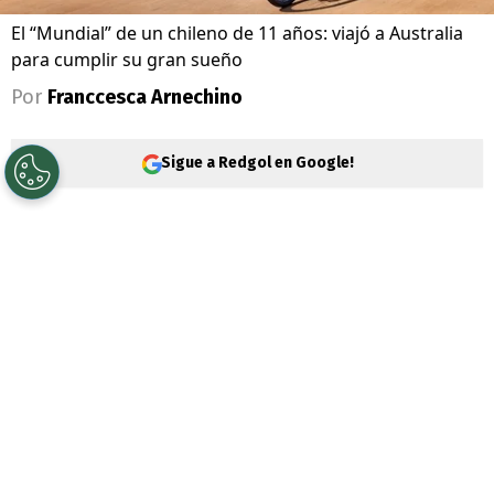
El “Mundial” de un chileno de 11 años: viajó a Australia
para cumplir su gran sueño
Por
Franccesca Arnechino
Sigue a Redgol en Google!
Mientras el fútbol mundial baja el telón, un
joven deportista chileno vive su propia
Copa del Mundo a más de 11 mil kilómetros
de casa.
Se trata de
David Valenzuela
, quien
con
apenas 11 años viajó hasta Brisbane,