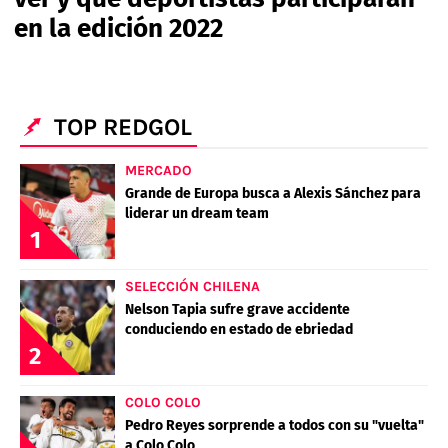
PALESTINO
GUÍAS
en la edición 2022
FÚTBOL INTERNACIONAL
CHILENOS EN EL EXTERIOR
UNION ESPAÑOLA
CÓDIGOS
COPA LIBERTADORES
MERCADO DE FICHAJES
CHILENOS POR EL MUNDO
CAMPEONATO NACIONAL
PRONÓSTICOS
COPA SUDAMERICANA
TOP REDGOL
TENIS
ALEXIS SANCHEZ
APUESTA DEL DÍA
PREMIER LEAGUE
MERCADO
ELIMINATORIAS CONMEBOL
DARIO OSORIO
Grande de Europa busca a Alexis Sánchez para
liderar un dream team
CHAMPIONS LEAGUE
FEMENINO
DAMIAN PIZARRO
1
EUROPA LEAGUE
SELECCIÓN CHILENA
Nelson Tapia sufre grave accidente
SERIE A
conduciendo en estado de ebriedad
2
LA LIGA
QUIENES SOMOS
SELECCIÓN CHILENA
STAFF
COLO COLO
COLO COLO
TÉRMINOS Y CONDICIONES
UNIVERSIDAD DE CHILE
Pedro Reyes sorprende a todos con su "vuelta"
AGENDA
UNIVERSIDAD CATÓLICA
a Colo Colo