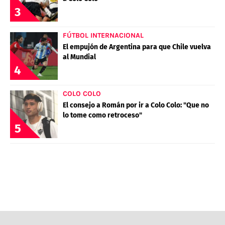
POLÍTICAS DE PRIVACIDAD
CAMPEONATO NACIONAL
3
POLÍTICA EDITORIAL
RESULTADOS
PUBLICIDAD / ADS
TABLA DE POSICIONES
FÚTBOL INTERNACIONAL
CONTACTO
APUESTAS
El empujón de Argentina para que Chile vuelva
al Mundial
AD CHOICES
4
ENTREVISTAS
COLO COLO
El consejo a Román por ir a Colo Colo: "Que no
Términos y Condiciones
Políticas de Privacidad
lo tome como retroceso"
5
Ad Choices
RedGol, al igual que Futbol Sites, es una
compañía perteneciente a Better Collective.
Todos los derechos reservados