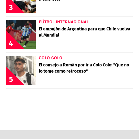
POLÍTICAS DE PRIVACIDAD
CAMPEONATO NACIONAL
3
POLÍTICA EDITORIAL
RESULTADOS
PUBLICIDAD / ADS
TABLA DE POSICIONES
FÚTBOL INTERNACIONAL
CONTACTO
APUESTAS
El empujón de Argentina para que Chile vuelva
al Mundial
AD CHOICES
4
ENTREVISTAS
COLO COLO
El consejo a Román por ir a Colo Colo: "Que no
Términos y Condiciones
Políticas de Privacidad
lo tome como retroceso"
5
Ad Choices
RedGol, al igual que Futbol Sites, es una
compañía perteneciente a Better Collective.
Todos los derechos reservados