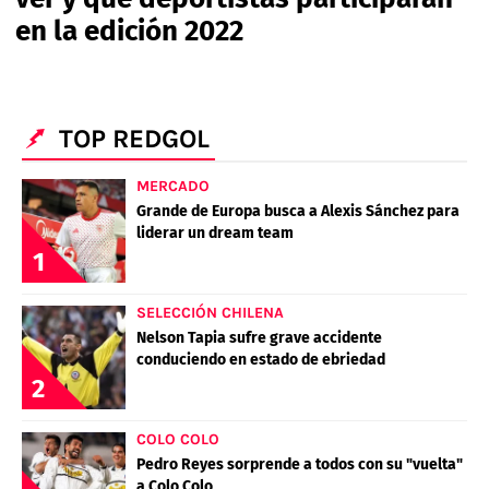
PALESTINO
GUÍAS
en la edición 2022
FÚTBOL INTERNACIONAL
CHILENOS EN EL EXTERIOR
UNION ESPAÑOLA
CÓDIGOS
COPA LIBERTADORES
MERCADO DE FICHAJES
CHILENOS POR EL MUNDO
CAMPEONATO NACIONAL
PRONÓSTICOS
COPA SUDAMERICANA
TOP REDGOL
TENIS
ALEXIS SANCHEZ
APUESTA DEL DÍA
PREMIER LEAGUE
MERCADO
ELIMINATORIAS CONMEBOL
DARIO OSORIO
Grande de Europa busca a Alexis Sánchez para
liderar un dream team
CHAMPIONS LEAGUE
FEMENINO
DAMIAN PIZARRO
1
EUROPA LEAGUE
SELECCIÓN CHILENA
Nelson Tapia sufre grave accidente
SERIE A
conduciendo en estado de ebriedad
2
LA LIGA
QUIENES SOMOS
SELECCIÓN CHILENA
STAFF
COLO COLO
COLO COLO
TÉRMINOS Y CONDICIONES
UNIVERSIDAD DE CHILE
Pedro Reyes sorprende a todos con su "vuelta"
AGENDA
UNIVERSIDAD CATÓLICA
a Colo Colo