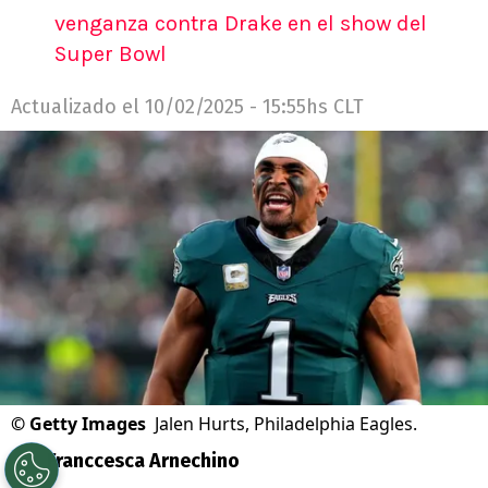
venganza contra Drake en el show del
Super Bowl
Actualizado el
10/02/2025 - 15:55hs CLT
©
Getty Images
Jalen Hurts, Philadelphia Eagles.
Por
Franccesca Arnechino