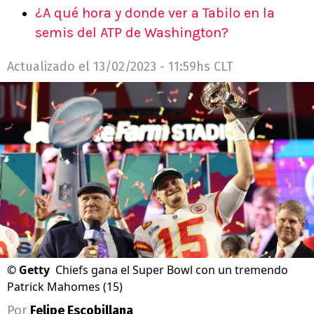
¿A qué hora y donde ver a Tabilo en la
semis del ATP de Washington?
Actualizado el
13/02/2023 - 11:59hs CLT
©
Getty
Chiefs gana el Super Bowl con un tremendo
Patrick Mahomes (15)
Por
Felipe Escobillana