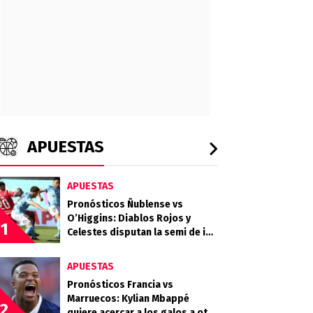
APUESTAS
APUESTAS
Pronósticos Ñublense vs
O’Higgins: Diablos Rojos y
1
Celestes disputan la semi de ida
de la Copa de la Liga
APUESTAS
Pronósticos Francia vs
Marruecos: Kylian Mbappé
2
quiere acercar a los galos a otra