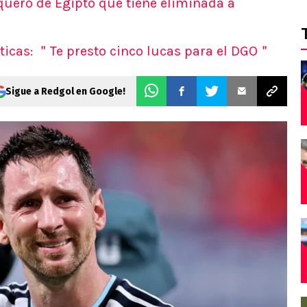
quero de Egipto que tiene eliminada a
ticas: ＂Te presto cinco lucas para el DGO＂
Sigue a Redgol en Google!