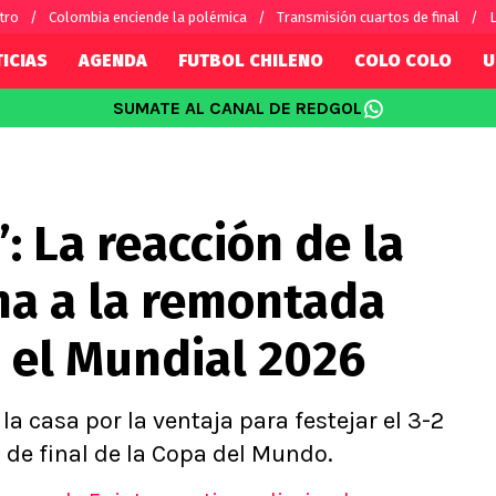
tro
Colombia enciende la polémica
Transmisión cuartos de final
L
ICIAS
AGENDA
FUTBOL CHILENO
COLO COLO
U
SUMATE AL CANAL DE REDGOL
SUDAMÉRICA
EUROPA
Internacional
Copa Libertadores
Champions L
sorio
Copa Sudamericana
Europa Leag
: La reacción de la
Sánchez
Fútbol Argentino
Conference 
Palacios
Fútbol Brasileño
Ligue 1
na a la remontada
s por el mundo
Premier Leag
Serie A
 el Mundial 2026
La Liga
Bundesliga
a casa por la ventaja para festejar el 3-2
s de final de la Copa del Mundo.