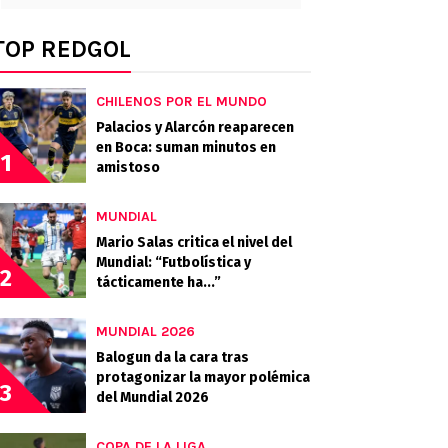
TOP REDGOL
CHILENOS POR EL MUNDO
Palacios y Alarcón reaparecen
en Boca: suman minutos en
1
amistoso
MUNDIAL
Mario Salas critica el nivel del
Mundial: “Futbolística y
2
tácticamente ha...”
MUNDIAL 2026
Balogun da la cara tras
protagonizar la mayor polémica
3
del Mundial 2026
COPA DE LA LIGA