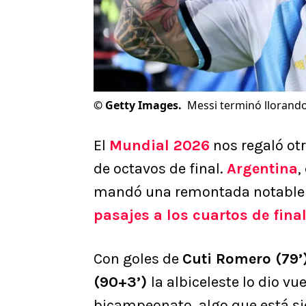
©
Getty Images.
Messi terminó llorando
El
Mundial 2026
nos regaló otr
de octavos de final.
Argentina
,
mandó una remontada notable 
pasajes a los cuartos de fina
Con goles de
Cuti Romero (79’)
(90+3’)
la albiceleste lo dio v
bicampeonato, algo que está sie