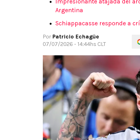
Impresionante atajada del ar
APUESTAS
Argentina
Noticias
Schiappacasse responde a crí
Guías
Códigos
Por
Patricio Echagüe
Pronósticos
07/07/2026 - 14:44hs CLT
Apuesta del día
Apuestas Mundial 2026