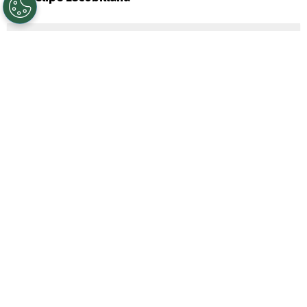
Sigue a Redgol en Google!
Un nuevo escándalo se vive en la
FIFA
.
Gianni Infantino está en una guerra con
Europa y la última movida del dirigente
provoca un caos: quiere ofrecerle
la final
del
Mundial 2030
a Marruecos.
Información publicada por el diario
británico The Times asegura que Infantino
habría hecho esto con la nación africana
para garantizar apoyo político de cara a