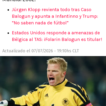
Jürgen Klopp revienta todo tras Caso
Balogun y apunta a Infantinno y Trump:
“No saben nada de fútbol”
Estados Unidos responde a amenazas de
Bélgica al TAS: ¡Folarin Balogun es titular!
Actualizado el
07/07/2026 - 19:10hs CLT