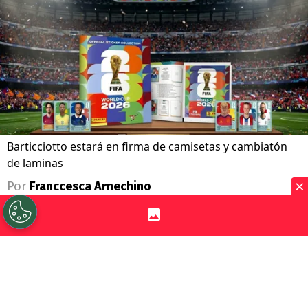
Barticciotto estará en firma de camisetas y cambiatón
de laminas
×
Por
Franccesca Arnechino
Sigue a Redgol en Google!
Intercambio de láminas,
desafíos
interactivos, premios sorpresa y la