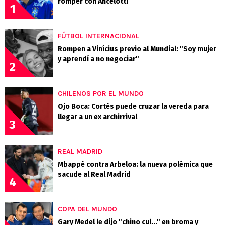
romper con Ancelotti
1
FÚTBOL INTERNACIONAL
Rompen a Vinícius previo al Mundial: "Soy mujer
y aprendí a no negociar"
2
CHILENOS POR EL MUNDO
Ojo Boca: Cortés puede cruzar la vereda para
llegar a un ex archirrival
3
REAL MADRID
Mbappé contra Arbeloa: la nueva polémica que
sacude al Real Madrid
4
COPA DEL MUNDO
Gary Medel le dijo "chino cul..." en broma y