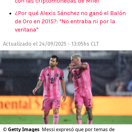
con las criptomonedas de Milei
¿Por qué Alexis Sánchez no ganó el Balón
de Oro en 2015?: “No entraba ni por la
ventana”
Actualizado el
24/09/2025 - 13:05hs CLT
©
Getty Images
Messi expresó que por temas de