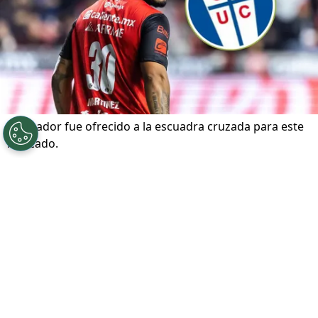
El jugador fue ofrecido a la escuadra cruzada para este
mercado.
Por
Andrea Petersen
Sigue a Redgol en Google!
Universidad Católica
atraviesa un gran
presente en el
Campeonato Nacional
. El
equipo marcha en el segundo lugar de la