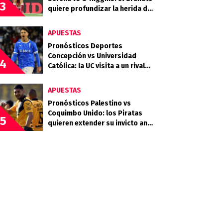
3
quiere profundizar la herida del
Celeste
APUESTAS
Pronósticos Deportes
Concepción vs Universidad
4
Católica: la UC visita a un rival
que llega en racha
APUESTAS
Pronósticos Palestino vs
Coquimbo Unido: los Piratas
5
quieren extender su invicto ante
los Árabes