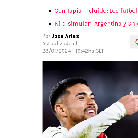
APUESTAS
Con Tapia incluido: Los futbo
Noticias
Ni disimulan: Argentina y Chi
Guías
Códigos
Por
Jose Arias
Pronósticos
Actualizado el
Apuesta del día
28/01/2024 - 19:42hs CLT