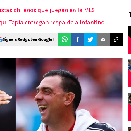
listas chilenos que juegan en la MLS
qui Tapia entregan respaldo a Infantino
Sigue a Redgol en Google!