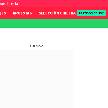
stellón en la U
JES
APUESTAS
SELECCIÓN CHILENA
REDSPORT
PARTIDOS DE HOY
FIFA
REDSPORT
eague
Eliminatorias
Tenis
ue
Formula 1
PUBLICIDAD
League
NBA
Rugby
ue
UFC
WWE
Boxeo