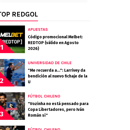
TOP REDGOL
APUESTAS
Código promocional Melbet:
REDTOP (válido en Agosto
1
2026)
UNIVERSIDAD DE CHILE
"Me recuerda a...": Larrivey da
bendición al nuevo fichaje de la
2
U
FÚTBOL CHILENO
"Vozinha no está pensado para
Copa Libertadores, pero Iván
3
Román sí"
FÚTBOL CHILENO