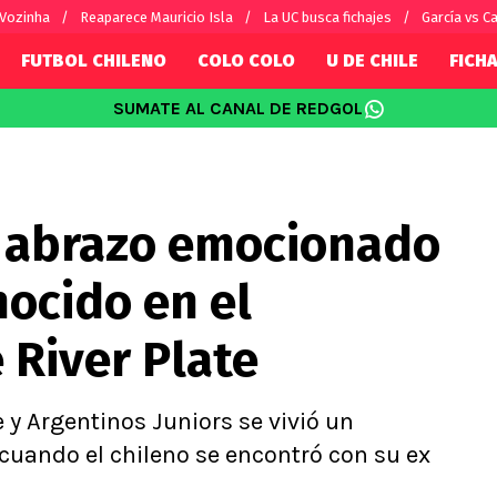
 Vozinha
Reaparece Mauricio Isla
La UC busca fichajes
García vs Ca
FUTBOL CHILENO
COLO COLO
U DE CHILE
FICHA
SUMATE AL CANAL DE REDGOL
SUDAMÉRICA
EUROPA
Internacional
Copa Libertadores
Champions L
sorio
Copa Sudamericana
Europa Leag
n abrazo emocionado
Sánchez
Fútbol Argentino
Conference 
Palacios
Fútbol Brasileño
Ligue 1
nocido en el
s por el mundo
Premier Leag
Serie A
River Plate
La Liga
Bundesliga
e y Argentinos Juniors se vivió un
uando el chileno se encontró con su ex