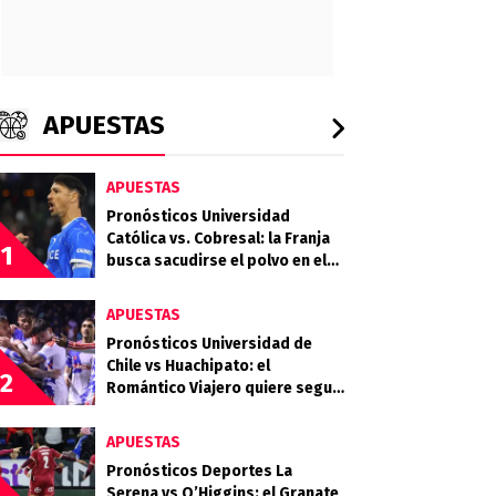
APUESTAS
APUESTAS
Pronósticos Universidad
Católica vs. Cobresal: la Franja
1
busca sacudirse el polvo en el
Claro Arena
APUESTAS
Pronósticos Universidad de
Chile vs Huachipato: el
2
Romántico Viajero quiere seguir
sumando de a tres
APUESTAS
Pronósticos Deportes La
Serena vs O’Higgins: el Granate