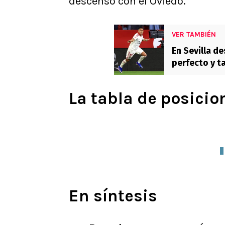
descenso con el Oviedo.
VER TAMBIÉN
En Sevilla de
perfecto y t
descenso
La tabla de posici
En síntesis