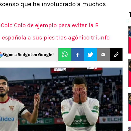
escenso que ha involucrado a muchos
Colo Colo de ejemplo para evitar la B
a española a sus pies tras agónico triunfo
Sigue a Redgol en Google!