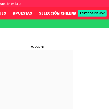
stellón en la U
JES
APUESTAS
SELECCIÓN CHILENA
REDSPORT
PARTIDOS DE HOY
FIFA
REDSPORT
eague
Eliminatorias
Tenis
ue
Formula 1
PUBLICIDAD
League
NBA
Rugby
ue
UFC
WWE
Boxeo