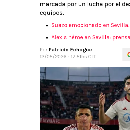
marcada por un lucha por el d
APUESTAS
equipos.
Noticias
Guías
Suazo emocionado en Sevilla: 
Códigos
Alexis héroe en Sevilla: prens
Pronósticos
Apuesta del día
Por
Patricio Echagüe
12/05/2026 - 17:51hs CLT