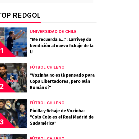
TOP REDGOL
UNIVERSIDAD DE CHILE
"Me recuerda a...": Larrivey da
bendición al nuevo fichaje de la
1
U
FÚTBOL CHILENO
"Vozinha no está pensado para
Copa Libertadores, pero Iván
2
Román sí"
FÚTBOL CHILENO
Pinilla y fichaje de Vozinha:
"Colo Colo es el Real Madrid de
3
Sudamérica"
FÚTBOL CHILENO