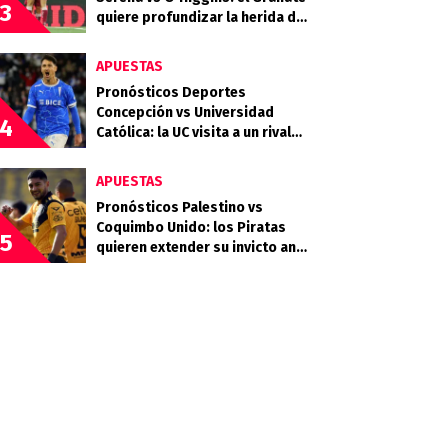
3
quiere profundizar la herida del
Celeste
APUESTAS
Pronósticos Deportes
Concepción vs Universidad
4
Católica: la UC visita a un rival
que llega en racha
APUESTAS
Pronósticos Palestino vs
Coquimbo Unido: los Piratas
5
quieren extender su invicto ante
los Árabes