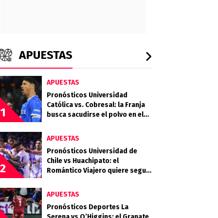
APUESTAS
APUESTAS
Pronósticos Universidad
Católica vs. Cobresal: la Franja
1
busca sacudirse el polvo en el
Claro Arena
APUESTAS
Pronósticos Universidad de
Chile vs Huachipato: el
2
Romántico Viajero quiere seguir
sumando de a tres
APUESTAS
Pronósticos Deportes La
Serena vs O’Higgins: el Granate