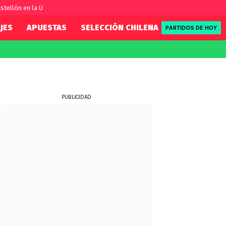
stellón en la U
JES
APUESTAS
SELECCIÓN CHILENA
REDSPORT
PARTIDOS DE HOY
FIFA
REDSPORT
eague
Eliminatorias
Tenis
ue
Formula 1
PUBLICIDAD
League
NBA
Rugby
ue
UFC
WWE
Boxeo