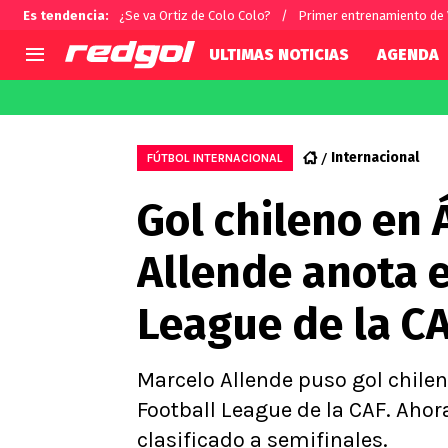
Es tendencia
:
¿Se va Ortiz de Colo Colo?
Primer entrenamiento de
ULTIMAS NOTICIAS
AGENDA
AGENDA
CHILE
MUNDO
Hoy en TV
Selección Chilena
Fútbol 
Internacional
FÚTBOL INTERNACIONAL
Colo Colo
Darío O
Gol chileno en 
U de Chile
Alexis 
U Católica
Carlos 
Allende anota e
Campeonato Nacional
Chileno
Primera B
League de la C
Segunda División
Copa Chile
Supercopa Chile
Marcelo Allende puso gol chileno
Campeonato Femenino
Football League de la CAF. Ahora
clasificado a semifinales.