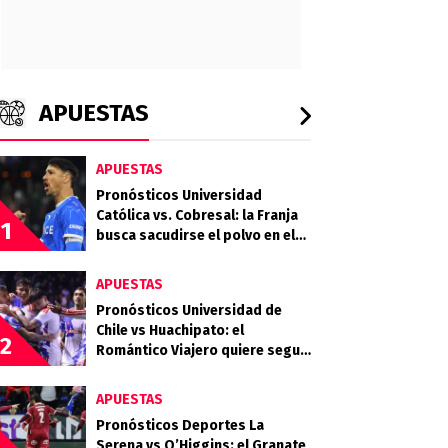
APUESTAS
APUESTAS
Pronósticos Universidad
Católica vs. Cobresal: la Franja
1
busca sacudirse el polvo en el
Claro Arena
APUESTAS
Pronósticos Universidad de
Chile vs Huachipato: el
2
Romántico Viajero quiere seguir
sumando de a tres
APUESTAS
Pronósticos Deportes La
Serena vs O’Higgins: el Granate