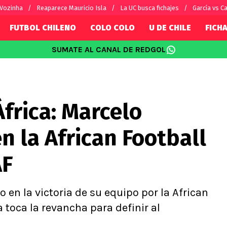
 Vozinha
Reaparece Mauricio Isla
La UC busca fichajes
García vs Ca
FUTBOL CHILENO
COLO COLO
U DE CHILE
FICHA
SUMATE AL CANAL DE REDGOL
SUDAMÉRICA
EUROPA
Internacional
Copa Libertadores
Champions L
sorio
Copa Sudamericana
Europa Leag
África: Marcelo
Sánchez
Fútbol Argentino
Conference 
Palacios
Fútbol Brasileño
Ligue 1
n la African Football
s por el mundo
Premier Leag
Serie A
AF
La Liga
Bundesliga
 en la victoria de su equipo por la African
 toca la revancha para definir al