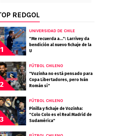
TOP REDGOL
UNIVERSIDAD DE CHILE
"Me recuerda a...": Larrivey da
bendición al nuevo fichaje de la
1
U
FÚTBOL CHILENO
"Vozinha no está pensado para
Copa Libertadores, pero Iván
2
Román sí"
FÚTBOL CHILENO
Pinilla y fichaje de Vozinha:
"Colo Colo es el Real Madrid de
3
Sudamérica"
FÚTBOL CHILENO