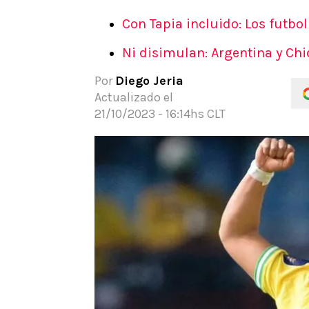
APUESTAS
Con Tapia incluido: Los futbo
Noticias
Ni disimulan: Argentina y Chi
Guías
Códigos
Por
Diego Jeria
Pronósticos
Actualizado el
Apuesta del día
21/10/2023 - 16:14hs CLT