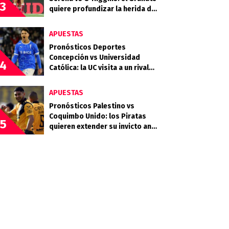
3
quiere profundizar la herida del
Celeste
APUESTAS
Pronósticos Deportes
Concepción vs Universidad
4
Católica: la UC visita a un rival
que llega en racha
APUESTAS
Pronósticos Palestino vs
Coquimbo Unido: los Piratas
5
quieren extender su invicto ante
los Árabes