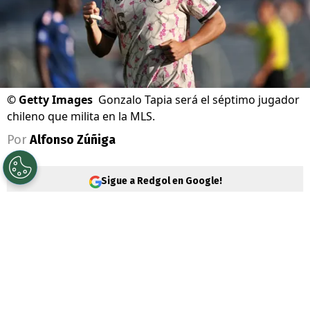
©
Getty Images
Gonzalo Tapia será el séptimo jugador
chileno que milita en la MLS.
Por
Alfonso Zúñiga
Sigue a Redgol en Google!
Es oficial. El delantero
Gonzalo Tapia
dejó
atrás su etapa en el fútbol brasileño y tras
más un año jugando en el São Paulo, se
convirtió en nueva incorporación del