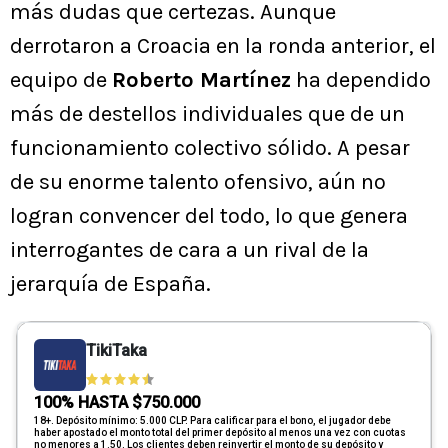
más dudas que certezas. Aunque
derrotaron a Croacia en la ronda anterior, el
equipo de
Roberto Martínez
ha dependido
más de destellos individuales que de un
funcionamiento colectivo sólido. A pesar
de su enorme talento ofensivo, aún no
logran convencer del todo, lo que genera
interrogantes de cara a un rival de la
jerarquía de España.