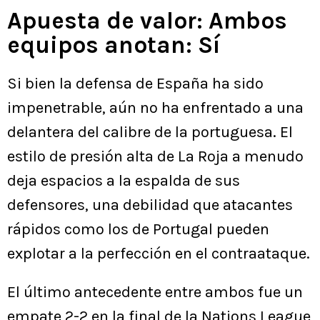
Apuesta de valor: Ambos
equipos anotan: Sí
Si bien la defensa de España ha sido
impenetrable, aún no ha enfrentado a una
delantera del calibre de la portuguesa. El
estilo de presión alta de La Roja a menudo
deja espacios a la espalda de sus
defensores, una debilidad que atacantes
rápidos como los de Portugal pueden
explotar a la perfección en el contraataque.
El último antecedente entre ambos fue un
empate 2-2 en la final de la Nations League