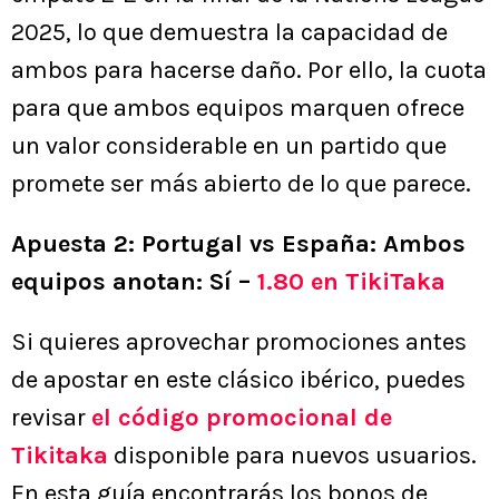
2025, lo que demuestra la capacidad de
ambos para hacerse daño. Por ello, la cuota
para que ambos equipos marquen ofrece
un valor considerable en un partido que
promete ser más abierto de lo que parece.
Apuesta 2: Portugal vs España: Ambos
equipos anotan: Sí –
1.80 en TikiTaka
Si quieres aprovechar promociones antes
de apostar en este clásico ibérico, puedes
revisar
el código promocional de
Tikitaka
disponible para nuevos usuarios.
En esta guía encontrarás los bonos de