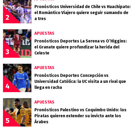
Pronósticos Universidad de Chile vs Huachipato:
el Romántico Viajero quiere seguir sumando de
2
a tres
APUESTAS
Pronósticos Deportes La Serena vs O’Higgins:
el Granate quiere profundizar la herida del
3
Celeste
APUESTAS
Pronósticos Deportes Concepción vs
Universidad Católica: la UC visita a un rival que
4
llega en racha
APUESTAS
Pronósticos Palestino vs Coquimbo Unido: los
Piratas quieren extender su invicto ante los
5
Árabes