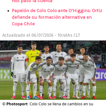
nos pasó la cuenta”
Papelón de Colo Colo ante O’Higgins: Ortiz
defiende su formación alternativa en
Copa Chile
Actualizado el
06/07/2026 - 10:46hs CLT
©
Photosport
Colo Colo se llena de cambios en su