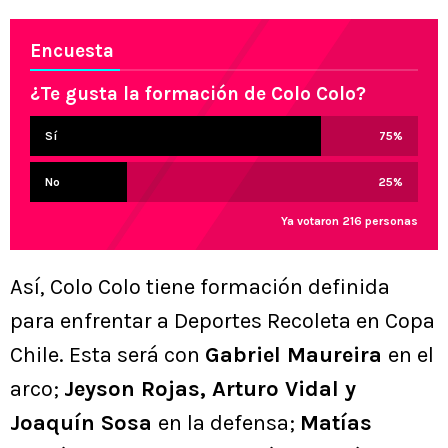
Encuesta
¿Te gusta la formación de Colo Colo?
Sí
75
%
No
25
%
Ya votaron 216 personas
Así, Colo Colo tiene formación definida
para enfrentar a Deportes Recoleta en Copa
Chile. Esta será con
Gabriel Maureira
en el
arco;
Jeyson Rojas, Arturo Vidal y
Joaquín Sosa
en la defensa;
Matías