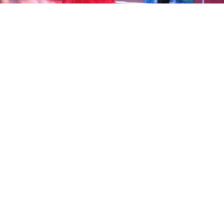
©
Carlos Rodrigues/Getty Images.
Iván Román tiene
muchas chances de seguir su carrera en Colo Colo.
Por
Jorge Rubio
Sigue a Redgol en Google!
Después de cerrar la incorporación de
Vozinha
y presentarlo con todos los
bombos y platillos posibles, Colo Colo
trabaja para
asegurar el fichaje de Iván
Román
. El defensor chileno parece no
entrar en la consideración del DT argentino
Eduardo Domínguez.