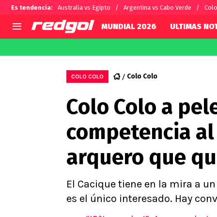
Es tendencia
:
Australia vs Egipto
Argentina vs Cabo Verde
Colo
MUNDIAL 2026
ULTIMAS NOT
AGENDA
CHILE
MUNDO
Hoy en TV
Selección Chilena
Fútbol 
Colo Colo
COLO COLO
Colo Colo
Darío O
Colo Colo a pele
U de Chile
Alexis 
U Católica
Carlos 
competencia al
Campeonato Nacional
Chileno
Primera B
arquero que qui
Segunda División
Copa Chile
Supercopa Chile
El Cacique tiene en la mira a u
Campeonato Femenino
es el único interesado. Hay con