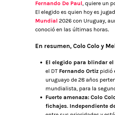
Fernando De Paul
, quiere un p
El elegido es quien hoy es juga
Mundial
2026 con Uruguay, aun
conoció en las últimas horas.
En resumen, Colo Colo y Me
El elegido para blindar el
el DT
Fernando Ortiz
pidió
uruguayo de 28 años pertene
mundialista, para la segun
Fuerte amenaza:
Colo Col
fichajes
.
Independiente d
entre sus prioridades y est