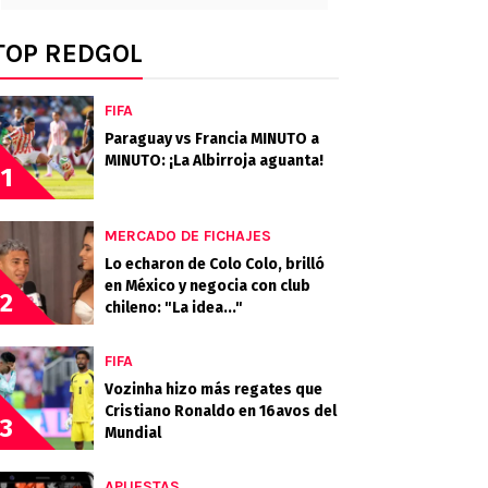
TOP REDGOL
FIFA
Paraguay vs Francia MINUTO a
MINUTO: ¡La Albirroja aguanta!
1
MERCADO DE FICHAJES
Lo echaron de Colo Colo, brilló
en México y negocia con club
2
chileno: "La idea..."
FIFA
Vozinha hizo más regates que
Cristiano Ronaldo en 16avos del
3
Mundial
APUESTAS