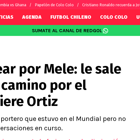
mbia vs Ghana
Papelón de Colo Colo
Cristiano Ronaldo recuerda a Jo
ICIAS
AGENDA
FUTBOL CHILENO
COLO COLO
U
SUMATE AL CANAL DE REDGOL
SUDAMÉRICA
EUROPA
Internacional
Copa Libertadores
Champions L
sorio
Copa Sudamericana
Europa Leag
ar por Mele: le sale
Sánchez
Fútbol Argentino
Conference 
Palacios
Fútbol Brasileño
Ligue 1
 camino por el
s por el mundo
Premier Leag
Serie A
ere Ortiz
La Liga
Bundesliga
n portero que estuvo en el Mundial pero no
versaciones en curso.