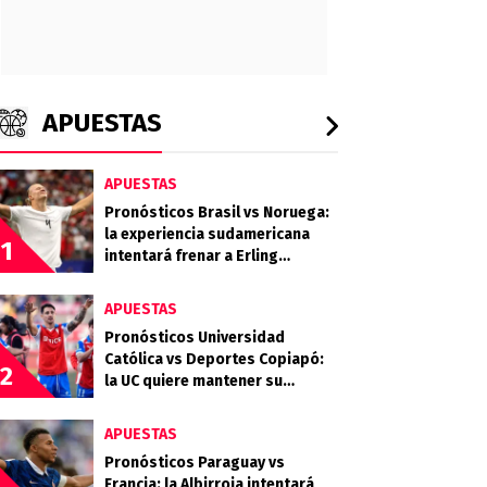
APUESTAS
APUESTAS
Pronósticos Brasil vs Noruega:
la experiencia sudamericana
1
intentará frenar a Erling
Haaland
APUESTAS
Pronósticos Universidad
Católica vs Deportes Copiapó:
2
la UC quiere mantener su
campaña perfecta
APUESTAS
Pronósticos Paraguay vs
Francia: la Albirroja intentará