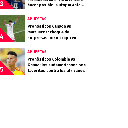
3
hacer posible la utopía ante
Mbappé
APUESTAS
Pronósticos Canadá vs
Marruecos: choque de
4
sorpresas por un cupo en
cuartos
APUESTAS
Pronósticos Colombia vs
Ghana: los sudamericanos son
5
favoritos contra los africanos