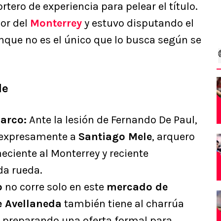
ortero de experiencia para pelear el título.
dor del
Monterrey
y estuvo disputando el
que no es el único que lo busca según se
le
 arco:
Ante la lesión de Fernando De Paul,
 expresamente a
Santiago Mele
, arquero
ciente al Monterrey y reciente
da rueda.
o
no corre solo en este
mercado de
e Avellaneda
también tiene al charrúa
á preparando una oferta formal para