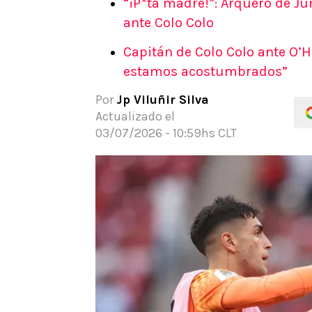
“¡P*ta madre!”: Arquero de Ju
APUESTAS
ante Colo Colo
Noticias
Capitán de Colo Colo ante O’H
Guías
estamos acostumbrados”
Códigos
Pronósticos
Por
Jp Viluñir Silva
Apuesta del día
Actualizado el
Apuestas Mundial 2026
03/07/2026 - 10:59hs CLT