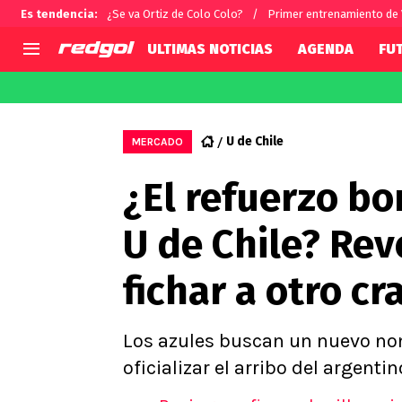
Es tendencia
:
¿Se va Ortiz de Colo Colo?
Primer entrenamiento de
ULTIMAS NOTICIAS
AGENDA
FU
AGENDA
CHILE
MUNDO
Hoy en TV
Selección Chilena
Fútbol 
U de Chile
MERCADO
Colo Colo
Darío O
¿El refuerzo b
U de Chile
Alexis 
U Católica
Carlos 
U de Chile? Re
Campeonato Nacional
Chileno
Primera B
fichar a otro c
Segunda División
Copa Chile
Supercopa Chile
Los azules buscan un nuevo nom
Campeonato Femenino
oficializar el arribo del argent