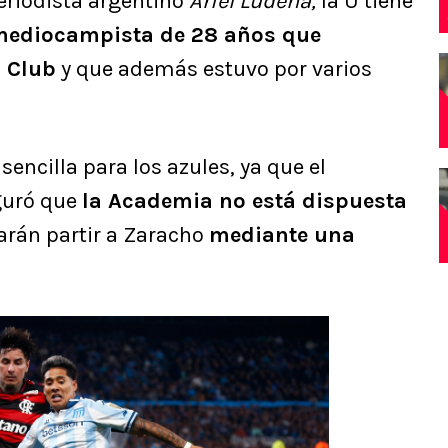
eriodista argentino
Ariel Ludeña,
la U tiene
mediocampista de 28 años que
g Club
y que además estuvo por varios
encilla para los azules, ya que el
guró que
la Academia no está dispuesta
arán partir a Zaracho
mediante una