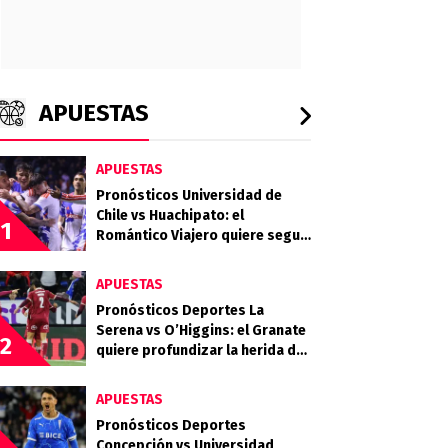
APUESTAS
APUESTAS
Pronósticos Universidad de
Chile vs Huachipato: el
1
Romántico Viajero quiere seguir
sumando de a tres
APUESTAS
Pronósticos Deportes La
Serena vs O’Higgins: el Granate
2
quiere profundizar la herida del
Celeste
APUESTAS
Pronósticos Deportes
Concepción vs Universidad