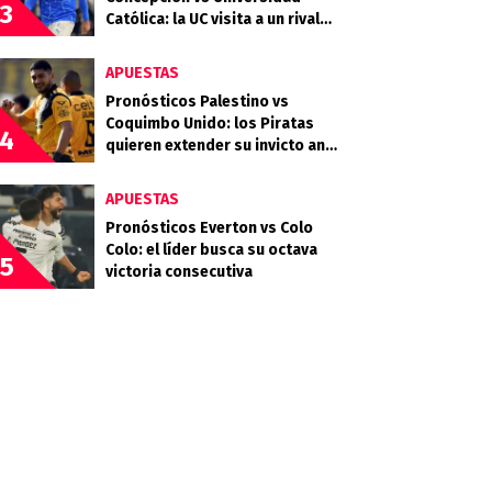
3
Católica: la UC visita a un rival
que llega en racha
APUESTAS
Pronósticos Palestino vs
Coquimbo Unido: los Piratas
4
quieren extender su invicto ante
los Árabes
APUESTAS
Pronósticos Everton vs Colo
Colo: el líder busca su octava
5
victoria consecutiva