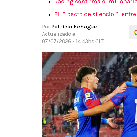
Racing confirma el millonario
APUESTAS
El ＂pacto de silencio＂ entre 
Noticias
Guías
Por
Patricio Echagüe
Códigos
Actualizado el
Pronósticos
07/07/2026 - 14:43hs CLT
Apuesta del día