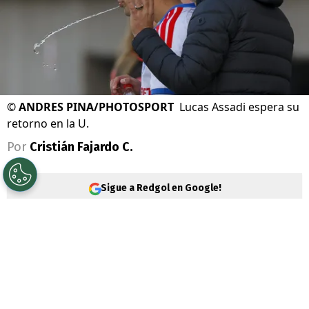
©
ANDRES PINA/PHOTOSPORT
Lucas Assadi espera su
retorno en la U.
Por
Cristián Fajardo C.
Sigue a Redgol en Google!
Universidad de Chile
reinició los trabajos
en su intertemporada en el Centro
Deportivo Azul, donde uno de los focos del