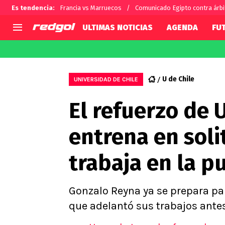
Es tendencia
:
Francia vs Marruecos
Comunicado Egipto contra árbi
ULTIMAS NOTICIAS
AGENDA
FU
AGENDA
CHILE
MUNDO
Hoy en TV
Selección Chilena
Fútbol 
U de Chile
UNIVERSIDAD DE CHILE
Colo Colo
Darío O
El refuerzo de 
U de Chile
Alexis 
U Católica
Carlos 
entrena en soli
Campeonato Nacional
Chileno
Primera B
trabaja en la p
Segunda División
Copa Chile
Supercopa Chile
Gonzalo Reyna ya se prepara para
Campeonato Femenino
que adelantó sus trabajos ante