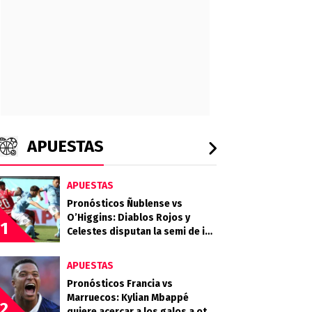
APUESTAS
APUESTAS
Pronósticos Ñublense vs
O’Higgins: Diablos Rojos y
1
Celestes disputan la semi de ida
de la Copa de la Liga
APUESTAS
Pronósticos Francia vs
Marruecos: Kylian Mbappé
2
quiere acercar a los galos a otra