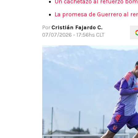
Un cachetazo al refuerzo bomb
APUESTAS
La promesa de Guerrero al re
Noticias
Guías
Por
Cristián Fajardo C.
Códigos
07/07/2026 - 17:56hs CLT
Pronósticos
Apuesta del día