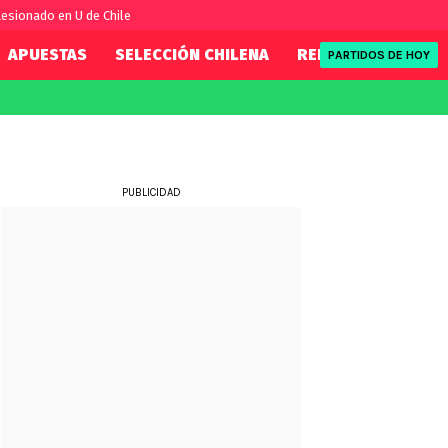
esionado en U de Chile
APUESTAS
SELECCIÓN CHILENA
REDSPORT
TENI
PARTIDOS DE HOY
FIFA
REDSPORT
eague
Mundial 2026
Tenis
ue
Eliminatorias
Formula 1
PUBLICIDAD
League
NBA
Rugby
ue
UFC
WWE
Boxeo