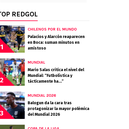
TOP REDGOL
CHILENOS POR EL MUNDO
Palacios y Alarcón reaparecen
en Boca: suman minutos en
1
amistoso
MUNDIAL
Mario Salas critica el nivel del
Mundial: “Futbolística y
2
tácticamente ha...”
MUNDIAL 2026
Balogun da la cara tras
protagonizar la mayor polémica
3
del Mundial 2026
COPA DE LA LIGA