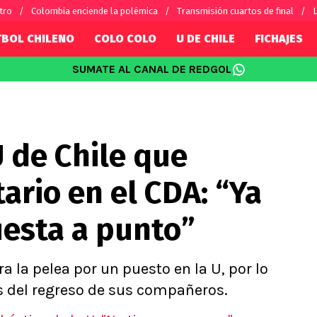
tro
Colombia enciende la polémica
Transmisión cuartos de final
L
TBOL CHILENO
COLO COLO
U DE CHILE
FICHAJES
SUMATE AL CANAL DE REDGOL
SUDAMÉRICA
EUROPA
Internacional
Copa Libertadores
Champions L
sorio
Copa Sudamericana
Europa Leag
U de Chile que
Sánchez
Fútbol Argentino
Conference 
Palacios
Fútbol Brasileño
Ligue 1
tario en el CDA: “Ya
s por el mundo
Premier Leag
Serie A
uesta a punto”
La Liga
Bundesliga
 la pelea por un puesto en la U, por lo
s del regreso de sus compañeros.