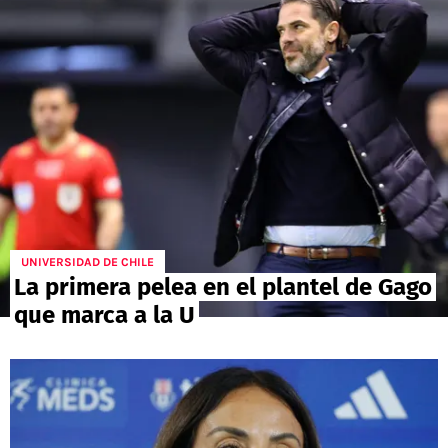
POLÍTICAS DE PRIVACIDAD
CAMPEONATO NACIONAL
POLÍTICA EDITORIAL
RESULTADOS
PUBLICIDAD / ADS
TABLA DE POSICIONES
CONTACTO
APUESTAS
AD CHOICES
ENTREVISTAS
Términos y Condiciones
Políticas de Privacidad
Ad Choices
UNIVERSIDAD DE CHILE
La primera pelea en el plantel de Gago
que marca a la U
RedGol, al igual que Futbol Sites, es una
compañía perteneciente a Better Collective.
Todos los derechos reservados