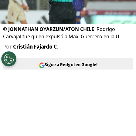
©
JONNATHAN OYARZUN/ATON CHILE
Rodrigo
Carvajal fue quien expulsó a Maxi Guerrero en la U.
Por
Cristián Fajardo C.
Sigue a Redgol en Google!
Fue en la segunda fecha de la fase de
grupos de la
Copa Chile
, cuando
Universidad de Chile
empató por un
marcador de 3-3 ante Unión La Calera
,
que
Maximiliano Guerrero
vio la tarjeta