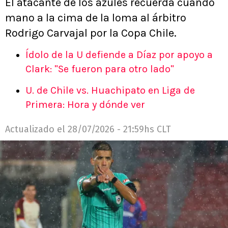
El atacante de los azules recuerda cuando
mano a la cima de la loma al árbitro
Rodrigo Carvajal por la Copa Chile.
Ídolo de la U defiende a Díaz por apoyo a
Clark: "Se fueron para otro lado"
U. de Chile vs. Huachipato en Liga de
Primera: Hora y dónde ver
Actualizado el
28/07/2026 - 21:59hs CLT