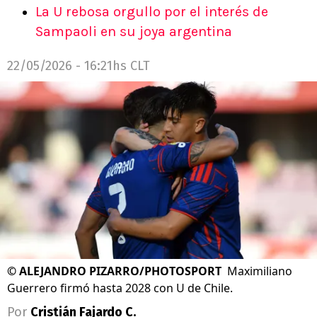
La U rebosa orgullo por el interés de
Sampaoli en su joya argentina
22/05/2026 - 16:21hs CLT
©
ALEJANDRO PIZARRO/PHOTOSPORT
Maximiliano
Guerrero firmó hasta 2028 con U de Chile.
Por
Cristián Fajardo C.