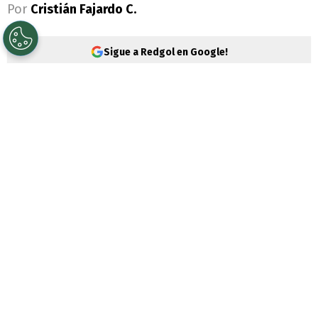
Por
Cristián Fajardo C.
Sigue a Redgol en Google!
Fue en la segunda fecha de la fase de
grupos de la
Copa Chile
, cuando
Universidad de Chile
empató por un
marcador de 3-3 ante Unión La Calera
,
que
Maximiliano Guerrero
vio la tarjeta
roja de parte del árbitro
Rodrigo Carvajal
.
Algo que le costó dos fechas fuera de las
canchas, luego de que el árbitro lo
denunció ante el Tribunal de Disciplina, por