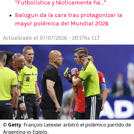
“Futbolística y tácticamente ha...”
Balogun da la cara tras protagonizar la
mayor polémica del Mundial 2026
Actualizado el
07/07/2026 - 20:17hs CLT
©
Getty
François Letexier arbitró el polémico partido de
Argentina vs Egipto.