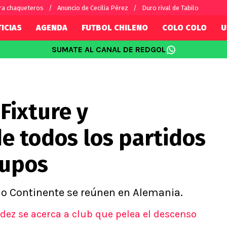
ra chaqueteros
Anuncio de Cecilia Pérez
Duro rival de Tabilo
ICIAS
AGENDA
FUTBOL CHILENO
COLO COLO
U
SUMATE AL CANAL DE REDGOL
SUDAMÉRICA
EUROPA
Internacional
Copa Libertadores
Champions L
sorio
Copa Sudamericana
Europa Leag
Fixture y
Sánchez
Fútbol Argentino
Conference 
Palacios
Fútbol Brasileño
Ligue 1
e todos los partidos
s por el mundo
Premier Leag
Serie A
rupos
La Liga
Bundesliga
jo Continente se reúnen en Alemania.
dez se acerca a club que pelea el descenso