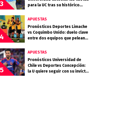
3
para la UC tras su histórico
triunfo en La Bombonera
APUESTAS
Pronósticos Deportes Limache
vs Coquimbo Unido: duelo clave
4
entre dos equipos que pelean
arriba
APUESTAS
Pronósticos Universidad de
Chile vs Deportes Concepción:
5
la U quiere seguir con su invicto
en casa