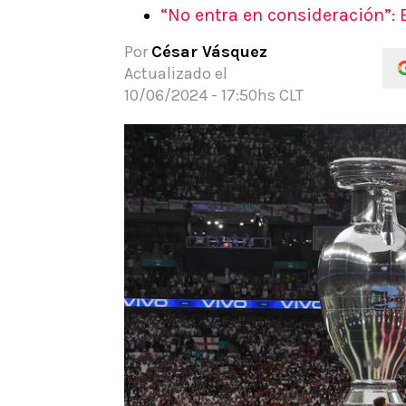
“No entra en consideración”:
APUESTAS
Noticias
Por
César Vásquez
Guías
Actualizado el
10/06/2024 - 17:50hs CLT
Códigos
Pronósticos
Apuesta del día
Apuestas Mundial 2026