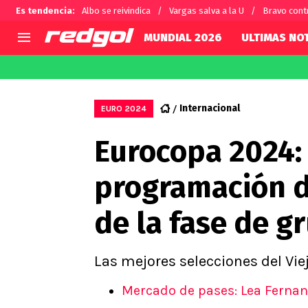
Es tendencia
:
Albo se reivindica
Vargas salva a la U
Bravo cont
MUNDIAL 2026
ULTIMAS NOT
AGENDA
CHILE
MUNDO
Hoy en TV
Selección Chilena
Fútbol 
Internacional
EURO 2024
Colo Colo
Darío O
Eurocopa 2024: 
U de Chile
Alexis 
U Católica
Carlos 
programación d
Campeonato Nacional
Chileno
Primera B
de la fase de g
Segunda División
Copa Chile
Supercopa Chile
Las mejores selecciones del Vie
Campeonato Femenino
Mercado de pases: Lea Fernan