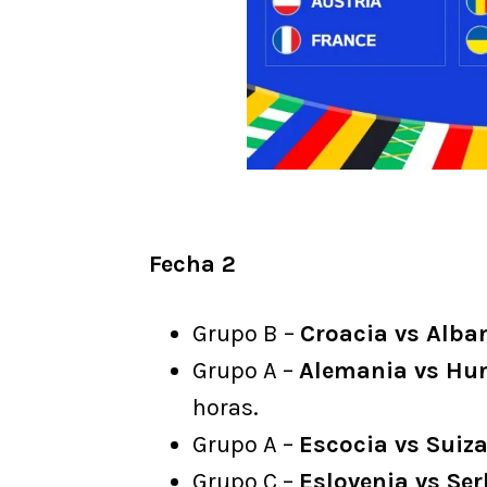
Fecha 2
Grupo B –
Croacia vs Alba
Grupo A –
Alemania vs Hu
horas.
Grupo A –
Escocia vs Suiz
Grupo C –
Eslovenia vs Ser