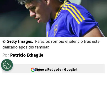
©
Getty Images.
Palacios rompió el silencio tras este
delicado eposidio familiar.
Por
Patricio Echagüe
Sigue a Redgol en Google!
Carlos Palacios
vive días complejos a
nivel personal y familiar. El volante ha
jugado poco con la camiseta de
Boca