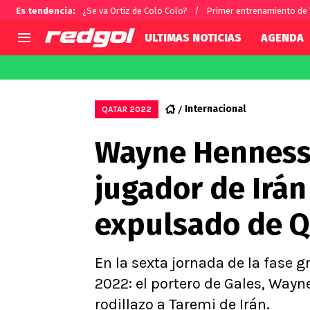
Es tendencia
:
¿Se va Ortiz de Colo Colo?
Primer entrenamiento de
ULTIMAS NOTICIAS
AGENDA
AGENDA
CHILE
MUNDO
Hoy en TV
Selección Chilena
Fútbol 
Internacional
QATAR 2022
Colo Colo
Darío O
Wayne Hennesse
U de Chile
Alexis 
U Católica
Carlos 
jugador de Irán
Campeonato Nacional
Chileno
Primera B
expulsado de Q
Segunda División
Copa Chile
Supercopa Chile
En la sexta jornada de la fase g
Campeonato Femenino
2022: el portero de Gales, Wayne
rodillazo a Taremi de Irán.