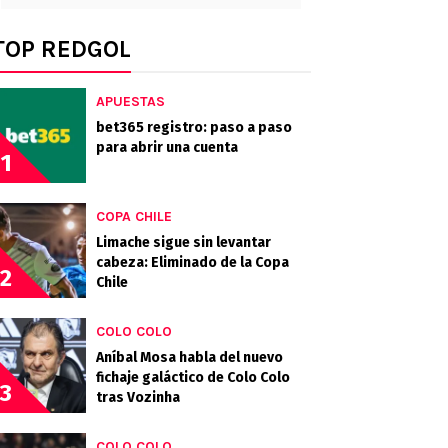
TOP REDGOL
APUESTAS
bet365 registro: paso a paso
para abrir una cuenta
1
COPA CHILE
Limache sigue sin levantar
cabeza: Eliminado de la Copa
2
Chile
COLO COLO
Aníbal Mosa habla del nuevo
fichaje galáctico de Colo Colo
3
tras Vozinha
COLO COLO