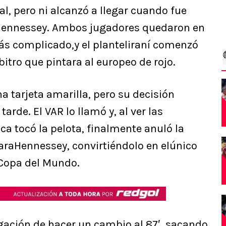
al, pero ni alcanzó a llegar cuando fue
Hennessey. Ambos jugadores quedaron en
más complicado,y el planteliraní comenzó
itro que pintara al europeo de rojo.
na tarjeta amarilla, pero su decisión
de. El VAR lo llamó y, al ver las
a tocó la pelota, finalmente anuló la
paraHennessey, convirtiéndolo en elúnico
 Copa del Mundo.
ligación de hacer un cambio al 87′, sacando