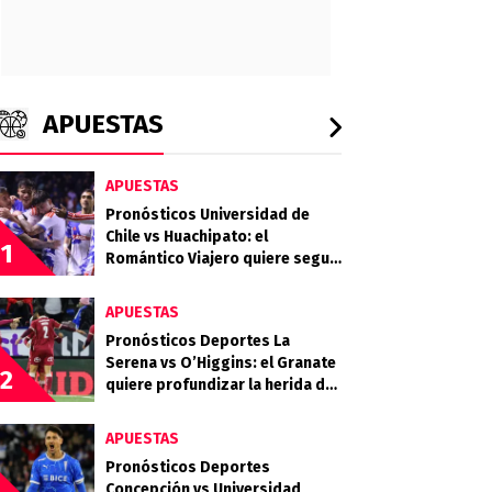
APUESTAS
APUESTAS
Pronósticos Universidad de
Chile vs Huachipato: el
1
Romántico Viajero quiere seguir
sumando de a tres
APUESTAS
Pronósticos Deportes La
Serena vs O’Higgins: el Granate
2
quiere profundizar la herida del
Celeste
APUESTAS
Pronósticos Deportes
Concepción vs Universidad