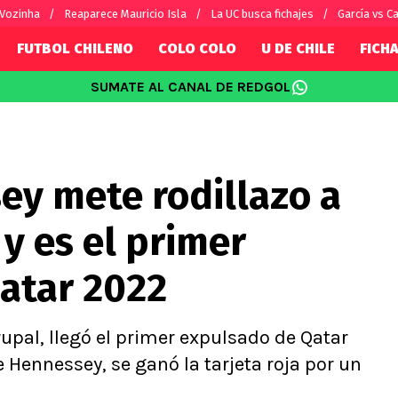
 Vozinha
Reaparece Mauricio Isla
La UC busca fichajes
García vs Ca
FUTBOL CHILENO
COLO COLO
U DE CHILE
FICHA
SUMATE AL CANAL DE REDGOL
SUDAMÉRICA
EUROPA
Internacional
Copa Libertadores
Champions L
sorio
Copa Sudamericana
Europa Leag
y mete rodillazo a
Sánchez
Fútbol Argentino
Conference 
Palacios
Fútbol Brasileño
Ligue 1
 y es el primer
s por el mundo
Premier Leag
Serie A
atar 2022
La Liga
Bundesliga
rupal, llegó el primer expulsado de Qatar
 Hennessey, se ganó la tarjeta roja por un