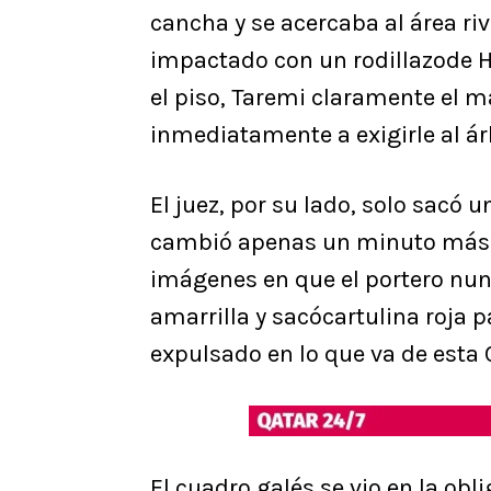
cancha y se acercaba al área riv
impactado con un rodillazode 
el piso, Taremi claramente el 
inmediatamente a exigirle al árb
El juez, por su lado, solo sacó u
cambió apenas un minuto más tar
imágenes en que el portero nunc
amarrilla y sacócartulina roja 
expulsado en lo que va de esta
El cuadro galés se vio en la ob