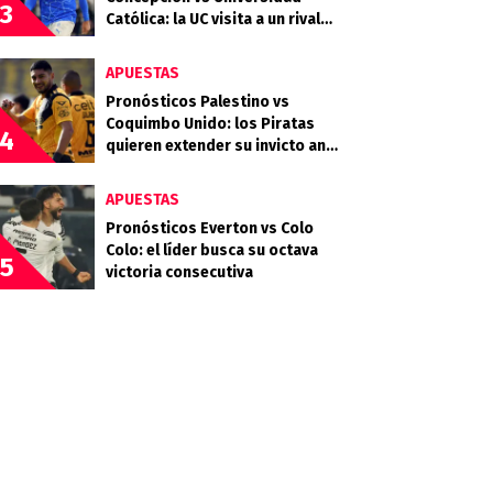
3
Católica: la UC visita a un rival
que llega en racha
APUESTAS
Pronósticos Palestino vs
Coquimbo Unido: los Piratas
4
quieren extender su invicto ante
los Árabes
APUESTAS
Pronósticos Everton vs Colo
Colo: el líder busca su octava
5
victoria consecutiva