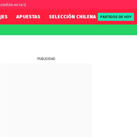
stellón en la U
JES
APUESTAS
SELECCIÓN CHILENA
REDSPORT
PARTIDOS DE HOY
FIFA
REDSPORT
eague
Eliminatorias
Tenis
ue
Formula 1
PUBLICIDAD
League
NBA
Rugby
ue
UFC
WWE
Boxeo