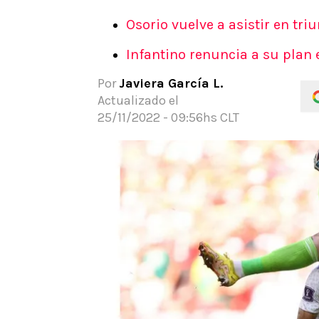
APUESTAS
Osorio vuelve a asistir en tri
Noticias
Infantino renuncia a su plan e
Guías
Códigos
Por
Javiera García L.
Pronósticos
Actualizado el
Apuesta del día
25/11/2022 - 09:56hs CLT