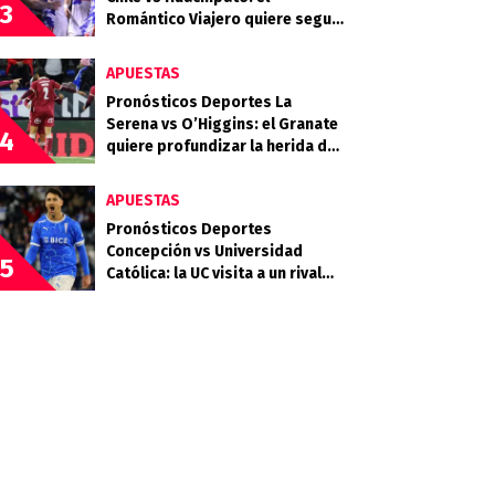
3
Romántico Viajero quiere seguir
sumando de a tres
APUESTAS
Pronósticos Deportes La
Serena vs O’Higgins: el Granate
4
quiere profundizar la herida del
Celeste
APUESTAS
Pronósticos Deportes
Concepción vs Universidad
5
Católica: la UC visita a un rival
que llega en racha