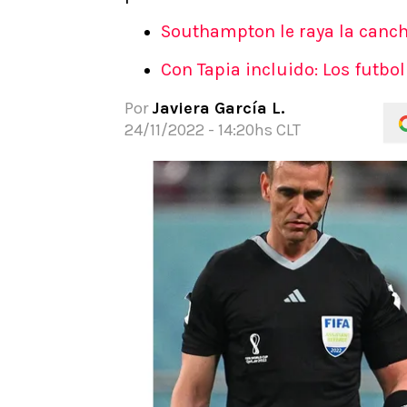
APUESTAS
Southampton le raya la cancha
Noticias
Con Tapia incluido: Los futbo
Guías
Códigos
Por
Javiera García L.
Pronósticos
24/11/2022 - 14:20hs CLT
Apuesta del día