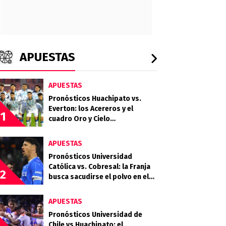
APUESTAS
APUESTAS
Pronósticos Huachipato vs.
Everton: los Acereros y el
1
cuadro Oro y Cielo
protagonizan un choque clave
por la fecha 18
APUESTAS
Pronósticos Universidad
Católica vs. Cobresal: la Franja
2
busca sacudirse el polvo en el
Claro Arena
APUESTAS
Pronósticos Universidad de
Chile vs Huachipato: el