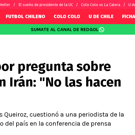
 Heller
El sueño de presidente de la UC
Colo Colo vs La Calera
U d
FUTBOL CHILENO
COLO COLO
U DE CHILE
FICHA
SUMATE AL CANAL DE REDGOL
SUDAMÉRICA
EUROPA
Internacional
Copa Libertadores
Champions L
sorio
Copa Sudamericana
Europa Leag
por pregunta sobre
Sánchez
Fútbol Argentino
Conference 
Palacios
Fútbol Brasileño
Ligue 1
n Irán: "No las hacen
s por el mundo
Premier Leag
Serie A
La Liga
Bundesliga
os Queiroz, cuestionó a una periodista de la
o del país en la conferencia de prensa