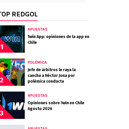
TOP REDGOL
APUESTAS
1win App: opiniones de la app en
Chile
1
POLÉMICA
Jefe de árbitros le raya la
cancha a Héctor Jona por
2
polémica conducta
APUESTAS
Opiniones sobre 1win en Chile
Agosto 2026
3
APUESTAS