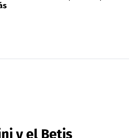
ás
ni y el Betis