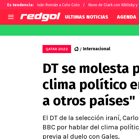
Es tendencia
:
Iván Román a Colo Colo
Nexo de Clark con Kiblisky y
ULTIMAS NOTICIAS
AGENDA
AGENDA
CHILE
MUNDO
Hoy en TV
Selección Chilena
Fútbol 
Internacional
QATAR 2022
Colo Colo
Darío O
DT se molesta 
U de Chile
Alexis 
U Católica
Carlos 
clima político e
Campeonato Nacional
Chileno
Primera B
a otros países"
Segunda División
Copa Chile
Supercopa Chile
El DT de la selección iraní, Carl
Campeonato Femenino
BBC por hablar del clima polític
previa al duelo con Gales.