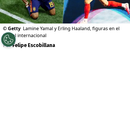
©
Getty
Lamine Yamal y Erling Haaland, figuras en el
fútbol internacional
Por
Felipe Escobillana
Sigue a Redgol en Google!
El
Mundial 2026
ha llegado a su fin y las
actuaciones de las grandes estrellas han
provocado un terremoto en las
valoraciones de mercado.