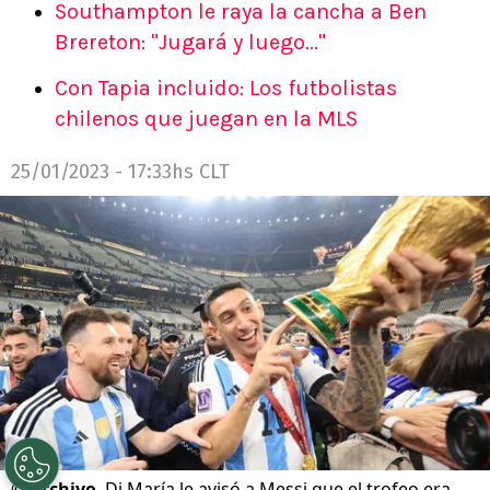
Southampton le raya la cancha a Ben
Brereton: "Jugará y luego..."
Con Tapia incluido: Los futbolistas
chilenos que juegan en la MLS
25/01/2023 - 17:33hs CLT
©
Archivo
Di María le avisó a Messi que el trofeo era