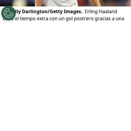
©
Molly Darlington/Getty Images.
Erling Haaland
evitó el tiempo extra con un gol postrero gracias a una
definición imperfecta.
Por
Jorge Rubio
Sigue a Redgol en Google!
Erling Haaland
sabía perfectamente que
el alargue hubiese sido un duro golpe para
Noruega
si quería llegar en buenas
condiciones para
enfrentar a Brasil
en los
octavos de final del Mundial 2026. Aunque
el cuadro nórdico estuvo a punto de llegar