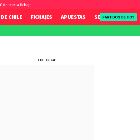
C descarta fichaje
 DE CHILE
FICHAJES
APUESTAS
SELECCIÓN CHILEN
PARTIDOS DE HOY
FIFA
REDSPORT
eague
Mundial 2026
Tenis
ue
Eliminatorias
Formula 1
PUBLICIDAD
League
NBA
Rugby
ue
UFC
WWE
Boxeo