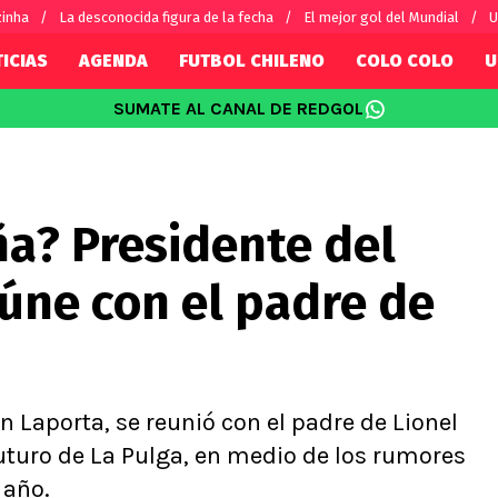
zinha
La desconocida figura de la fecha
El mejor gol del Mundial
U
ICIAS
AGENDA
FUTBOL CHILENO
COLO COLO
U
SUMATE AL CANAL DE REDGOL
SUDAMÉRICA
EUROPA
Internacional
Copa Libertadores
Champions L
sorio
Copa Sudamericana
Europa Leag
ña? Presidente del
Sánchez
Fútbol Argentino
Conference 
Palacios
Fútbol Brasileño
Ligue 1
úne con el padre de
s por el mundo
Premier Leag
Serie A
La Liga
Bundesliga
n Laporta, se reunió con el padre de Lionel
uturo de La Pulga, en medio de los rumores
 año.