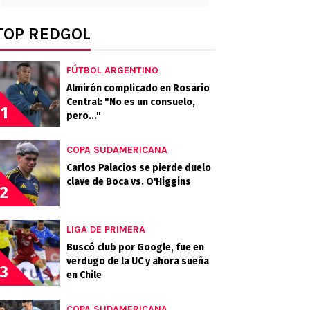
TOP REDGOL
FÚTBOL ARGENTINO
Almirón complicado en Rosario
Central: "No es un consuelo,
1
pero..."
COPA SUDAMERICANA
Carlos Palacios se pierde duelo
clave de Boca vs. O'Higgins
2
LIGA DE PRIMERA
Buscó club por Google, fue en
verdugo de la UC y ahora sueña
3
en Chile
COPA SUDAMERICANA