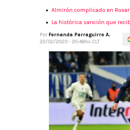
APUESTAS
Almirón complicado en Rosario
Noticias
La histórica sanción que rec
Guías
Códigos
Por
Fernanda Parraguirre A.
Pronósticos
22/02/2023 - 20:48hs CLT
Apuesta del día