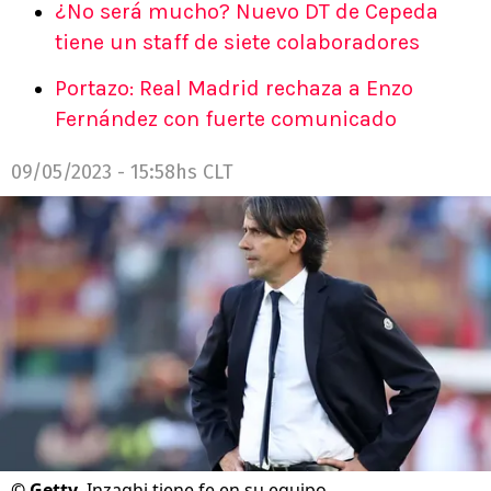
¿No será mucho? Nuevo DT de Cepeda
tiene un staff de siete colaboradores
Portazo: Real Madrid rechaza a Enzo
Fernández con fuerte comunicado
09/05/2023 - 15:58hs CLT
©
Getty
Inzaghi tiene fe en su equipo