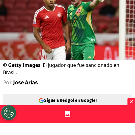
©
Getty Images
El jugador que fue sancionado en
Brasil.
Por
Jose Arias
×
Sigue a Redgol en Google!
Lo que pasó en Brasil fue terrible. Se
jugaba el duelo entre
Cruzeiro
e
Inter de