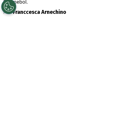
Conmebol.
Por
Franccesca Arnechino
Sigue a Redgol en Google!
La eliminación de
O’Higgins
ante
Boca
Juniors
en playoffs de
Copa
Sudamericana
dejó una nueva arista que
involucra directamente al conjunto
argentino.
La
Conmebol
abrió dos expedientes
disciplinarios
contra el cuadro xeneize,
por hechos durante los partidos en La