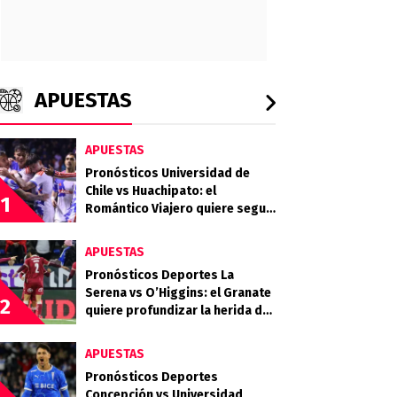
APUESTAS
APUESTAS
Pronósticos Universidad de
Chile vs Huachipato: el
1
Romántico Viajero quiere seguir
sumando de a tres
APUESTAS
Pronósticos Deportes La
Serena vs O’Higgins: el Granate
2
quiere profundizar la herida del
Celeste
APUESTAS
Pronósticos Deportes
Concepción vs Universidad