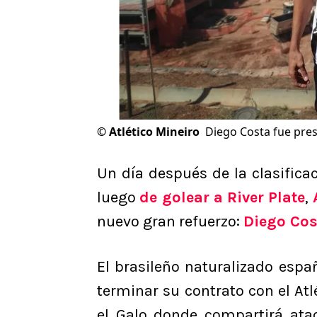
©
Atlético Mineiro
Diego Costa fue pres
Un día después de la clasifica
luego
de golear a River Plate
,
nuevo gran refuerzo:
Diego Cos
El brasileño naturalizado espa
terminar su contrato con el Atl
el Galo donde compartirá ata