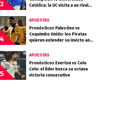
3
Católica: la UC visita a un rival
que llega en racha
APUESTAS
Pronósticos Palestino vs
Coquimbo Unido: los Piratas
4
quieren extender su invicto ante
los Árabes
APUESTAS
Pronósticos Everton vs Colo
Colo: el líder busca su octava
5
victoria consecutiva