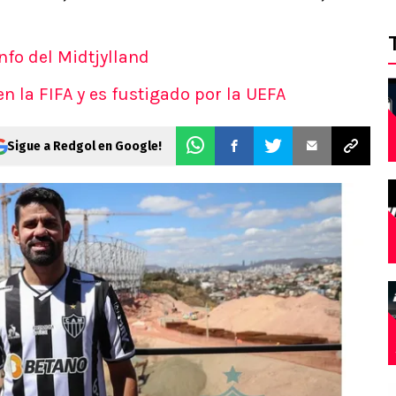
unfo del Midtjylland
n la FIFA y es fustigado por la UEFA
Sigue a Redgol en Google!