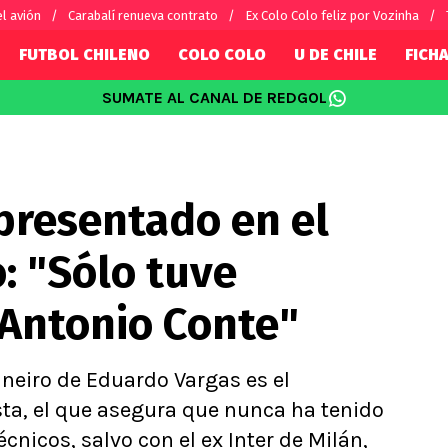
l avión
Carabalí renueva contrato
Ex Colo Colo feliz por Vozinha
FUTBOL CHILENO
COLO COLO
U DE CHILE
FICHA
SUMATE AL CANAL DE REDGOL
SUDAMÉRICA
EUROPA
Internacional
Copa Libertadores
Champions L
sorio
Copa Sudamericana
Europa Leag
presentado en el
Sánchez
Fútbol Argentino
Conference 
Palacios
Fútbol Brasileño
Ligue 1
o: "Sólo tuve
s por el mundo
Premier Leag
Serie A
Antonio Conte"
La Liga
Bundesliga
ineiro de Eduardo Vargas es el
ta, el que asegura que nunca ha tenido
icos, salvo con el ex Inter de Milán,