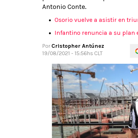
Antonio Conte.
APUESTAS
Noticias
Osorio vuelve a asistir en tri
Guías
Códigos
Infantino renuncia a su plan e
Pronósticos
Por
Cristopher Antúnez
Apuesta del día
19/08/2021 - 15:56hs CLT